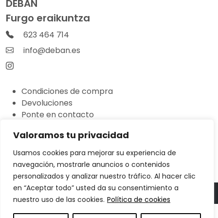
DEBAN
Furgo eraikuntza
623 464 714
info@deban.es
Condiciones de compra
Devoluciones
Ponte en contacto
Valoramos tu privacidad
©
Condiciones de uso
Usamos cookies para mejorar su experiencia de
DEBAN
Política de privacidad
navegación, mostrarle anuncios o contenidos
2026
Política de cookies
personalizados y analizar nuestro tráfico. Al hacer clic
en “Aceptar todo” usted da su consentimiento a
nuestro uso de las cookies.
Política de cookies